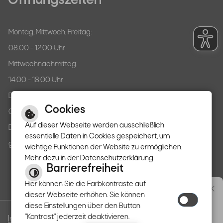
Öffnungszeiten
Montag, Mittwoch, Freitag:
08.00 - 12.00 Uhr
Mittwochnachmittag:
14.00 - 18.00 Uhr
Donnerstag:
Cookies
07.30 - 12.00 Uhr
Auf dieser Webseite werden ausschließlich
Dienstag:
essentielle Daten in Cookies gespeichert, um
ganztägig geschlossen
wichtige Funktionen der Website zu ermöglichen.
Mehr dazu in der Datenschutzerklärung
Barrierefreiheit
Hier können Sie die Farbkontraste auf
Immer auf dem neuesten
dieser Webseite erhöhen. Sie können
Stand
diese Einstellungen über den Button
www.lauterstein.de möchte
"Kontrast" jederzeit deaktivieren.
Impressum
Datenschutzerklärung