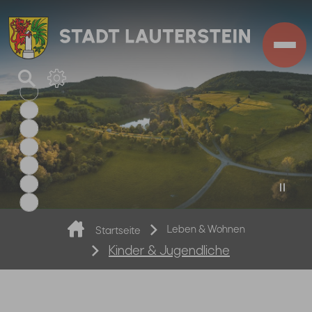
Zum Hauptinhalt springen
Sie sind hier:
Leben & Wohnen
Startseite
Kinder & Jugendliche