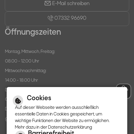
E-Mail schreiben
07332 96690
Öffnungszeiten
Montag, Mittwoch, Freitag:
08.00 - 12.00 Uhr
Mittwochnachmittag:
14.00 - 18.00 Uhr
Donnerstag:
Cookies
07.30 - 12.00 Uhr
Auf dieser Webseite werden ausschließlich
Dienstag:
essentielle Daten in Cookies gespeichert, um
ganztägig geschlossen
wichtige Funktionen der Website zu ermöglichen.
Mehr dazu in der Datenschutzerklärung
Barrierefreiheit