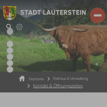
Zum Hauptinhalt springen
Sie sind hier:
Rathaus & Verwaltung
Startseite
Kontakt & Öffnungszeiten